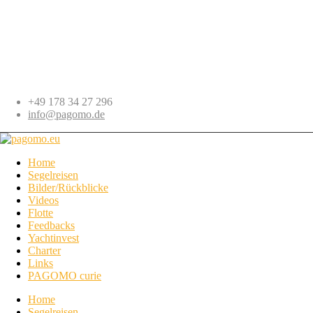
+49 178 34 27 296
info@pagomo.de
Home
Segelreisen
Bilder/Rückblicke
Videos
Flotte
Feedbacks
Yachtinvest
Charter
Links
PAGOMO curie
Home
Segelreisen