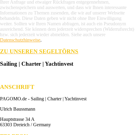
Ihrer Anfrage und etwaiger Rückfragen entgegennehmen,
zwischenspeichern und auswerten, und dass wir Ihnen interessante
Informationen zu Themen zusenden, die wir auf unserer Webseite
behandeln. Diese Daten geben wir nicht ohne Ihre Einwilligung
weiter. Sollten wir Ihren Namen abfragen, ist auch ein Pseudonym
ausreichend. Sie können dem jederzeit widersprechen (Widerrufsrecht)
bzw. sich jederzeit wieder abmelden. Siehe auch unsere
Datenschutzhinweise
.
ZU UNSEREN SEGELTÖRNS
Sailing | Charter | Yachtinvest
ANSCHRIFT
PAGOMO.de -
Sailing | Charter | Yachtinvest
Ulrich Baussmann
Hauptstrasse 34 A
63303 Dreieich / Germany