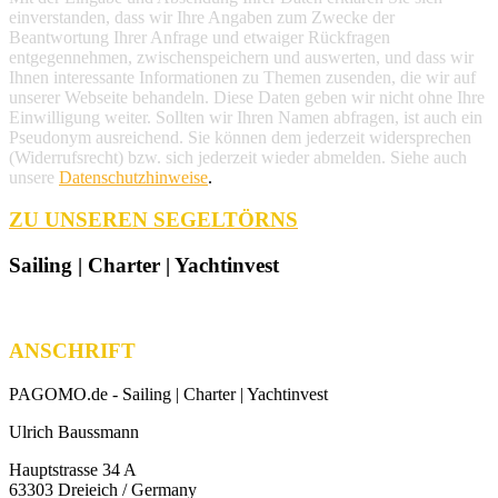
einverstanden, dass wir Ihre Angaben zum Zwecke der
Beantwortung Ihrer Anfrage und etwaiger Rückfragen
entgegennehmen, zwischenspeichern und auswerten, und dass wir
Ihnen interessante Informationen zu Themen zusenden, die wir auf
unserer Webseite behandeln. Diese Daten geben wir nicht ohne Ihre
Einwilligung weiter. Sollten wir Ihren Namen abfragen, ist auch ein
Pseudonym ausreichend. Sie können dem jederzeit widersprechen
(Widerrufsrecht) bzw. sich jederzeit wieder abmelden. Siehe auch
unsere
Datenschutzhinweise
.
ZU UNSEREN SEGELTÖRNS
Sailing | Charter | Yachtinvest
ANSCHRIFT
PAGOMO.de -
Sailing | Charter | Yachtinvest
Ulrich Baussmann
Hauptstrasse 34 A
63303 Dreieich / Germany