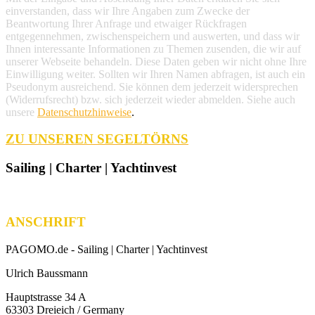
einverstanden, dass wir Ihre Angaben zum Zwecke der
Beantwortung Ihrer Anfrage und etwaiger Rückfragen
entgegennehmen, zwischenspeichern und auswerten, und dass wir
Ihnen interessante Informationen zu Themen zusenden, die wir auf
unserer Webseite behandeln. Diese Daten geben wir nicht ohne Ihre
Einwilligung weiter. Sollten wir Ihren Namen abfragen, ist auch ein
Pseudonym ausreichend. Sie können dem jederzeit widersprechen
(Widerrufsrecht) bzw. sich jederzeit wieder abmelden. Siehe auch
unsere
Datenschutzhinweise
.
ZU UNSEREN SEGELTÖRNS
Sailing | Charter | Yachtinvest
ANSCHRIFT
PAGOMO.de -
Sailing | Charter | Yachtinvest
Ulrich Baussmann
Hauptstrasse 34 A
63303 Dreieich / Germany