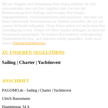
Mit der Eingabe und Absendung Ihrer Daten erklären Sie sich
einverstanden, dass wir Ihre Angaben zum Zwecke der
Beantwortung Ihrer Anfrage und etwaiger Rückfragen
entgegennehmen, zwischenspeichern und auswerten, und dass wir
Ihnen interessante Informationen zu Themen zusenden, die wir auf
unserer Webseite behandeln. Diese Daten geben wir nicht ohne Ihre
Einwilligung weiter. Sollten wir Ihren Namen abfragen, ist auch ein
Pseudonym ausreichend. Sie können dem jederzeit widersprechen
(Widerrufsrecht) bzw. sich jederzeit wieder abmelden. Siehe auch
unsere
Datenschutzhinweise
.
ZU UNSEREN SEGELTÖRNS
Sailing | Charter | Yachtinvest
ANSCHRIFT
PAGOMO.de -
Sailing | Charter | Yachtinvest
Ulrich Baussmann
Hauptstrasse 34 A