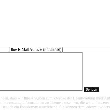
Ihre E-Mail Adresse (Pflichtfeld)
standen, dass wir Ihre Angaben zum Zwecke der Beantwortung Ihrer An
 interessante Informationen zu Themen zusenden, die wir auf unserer
, ist auch ein Pseudonym ausreichend. Sie können dem jederzeit widersp