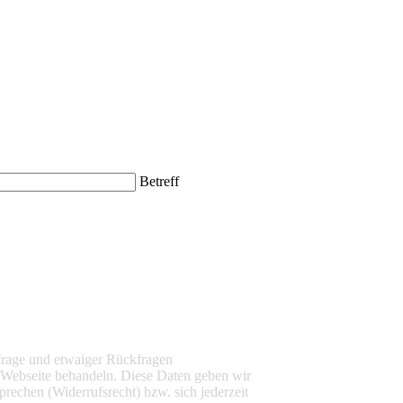
Betreff
frage und etwaiger Rückfragen
 Webseite behandeln. Diese Daten geben wir
rechen (Widerrufsrecht) bzw. sich jederzeit