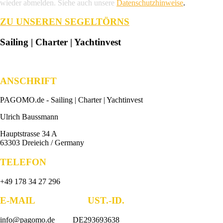
wieder abmelden. Siehe auch unsere
Datenschutzhinweise
.
ZU UNSEREN SEGELTÖRNS
Sailing | Charter | Yachtinvest
ANSCHRIFT
PAGOMO.de -
Sailing | Charter | Yachtinvest
Ulrich Baussmann
Hauptstrasse 34 A
63303 Dreieich / Germany
TELEFON
+49 178 34 27 296
E-MAIL UST.-ID.
info@pagomo.de DE293693638