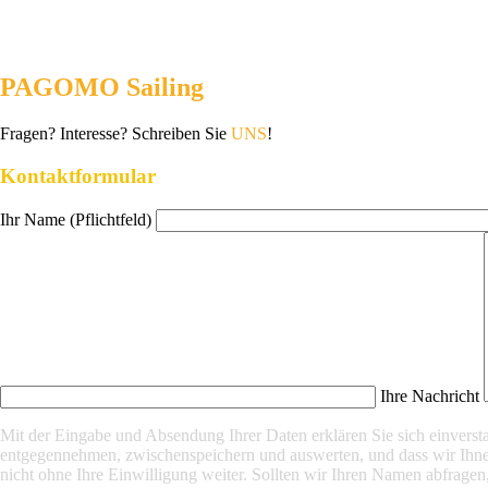
PAGOMO Sailing
Fragen? Interesse? Schreiben Sie
UNS
!
Kontaktformular
Ihr Name (Pflichtfeld)
Ihre Nachricht
Mit der Eingabe und Absendung Ihrer Daten erklären Sie sich einver
entgegennehmen, zwischenspeichern und auswerten, und dass wir Ihnen
nicht ohne Ihre Einwilligung weiter. Sollten wir Ihren Namen abfragen