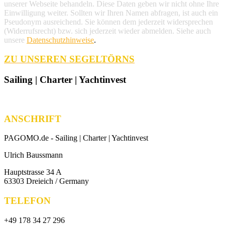
unserer Webseite behandeln. Diese Daten geben wir nicht ohne Ihre
Einwilligung weiter. Sollten wir Ihren Namen abfragen, ist auch ein
Pseudonym ausreichend. Sie können dem jederzeit widersprechen
(Widerrufsrecht) bzw. sich jederzeit wieder abmelden. Siehe auch
unsere
Datenschutzhinweise
.
ZU UNSEREN SEGELTÖRNS
Sailing | Charter | Yachtinvest
ANSCHRIFT
PAGOMO.de -
Sailing | Charter | Yachtinvest
Ulrich Baussmann
Hauptstrasse 34 A
63303 Dreieich / Germany
TELEFON
+49 178 34 27 296