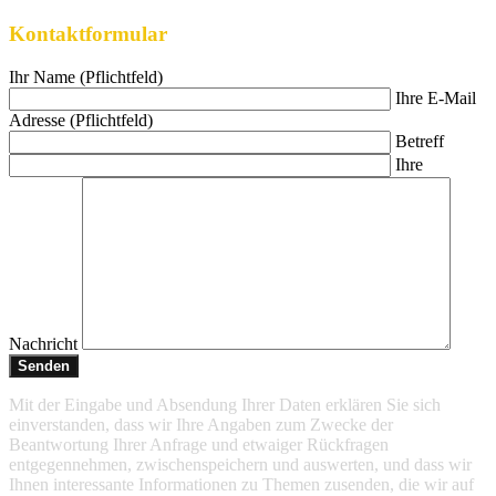
Kontaktformular
Ihr Name (Pflichtfeld)
Ihre E-Mail
Adresse (Pflichtfeld)
Betreff
Ihre
Nachricht
Mit der Eingabe und Absendung Ihrer Daten erklären Sie sich
einverstanden, dass wir Ihre Angaben zum Zwecke der
Beantwortung Ihrer Anfrage und etwaiger Rückfragen
entgegennehmen, zwischenspeichern und auswerten, und dass wir
Ihnen interessante Informationen zu Themen zusenden, die wir auf