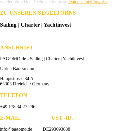
wieder abmelden. Siehe auch unsere
Datenschutzhinweise
.
ZU UNSEREN SEGELTÖRNS
Sailing | Charter | Yachtinvest
ANSCHRIFT
PAGOMO.de -
Sailing | Charter | Yachtinvest
Ulrich Baussmann
Hauptstrasse 34 A
63303 Dreieich / Germany
TELEFON
+49 178 34 27 296
E-MAIL UST.-ID.
info@pagomo.de DE293693638