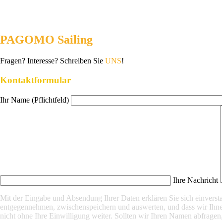
PAGOMO Sailing
Fragen? Interesse? Schreiben Sie
UNS
!
Kontaktformular
Ihr Name (Pflichtfeld)
Ihre Nachricht
Mit der Eingabe und Absendung Ihrer Daten erklären Sie sich einver
entgegennehmen, zwischenspeichern und auswerten, und dass wir Ihnen
nicht ohne Ihre Einwilligung weiter. Sollten wir Ihren Namen abfragen