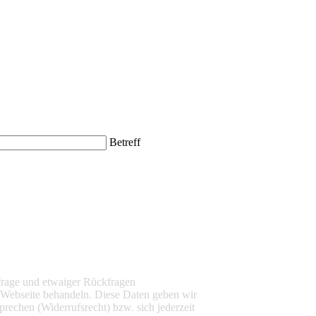
Betreff
frage und etwaiger Rückfragen
 Webseite behandeln. Diese Daten geben wir
rechen (Widerrufsrecht) bzw. sich jederzeit