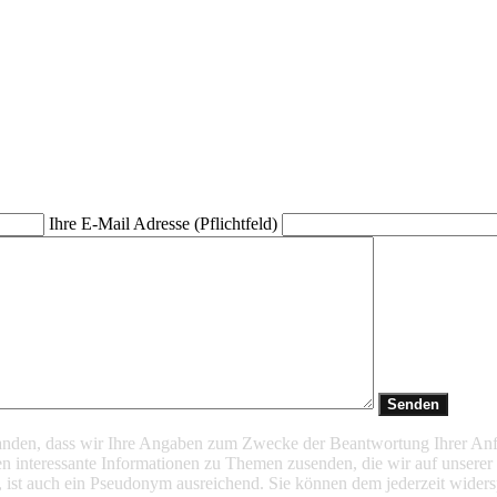
Ihre E-Mail Adresse (Pflichtfeld)
standen, dass wir Ihre Angaben zum Zwecke der Beantwortung Ihrer An
 interessante Informationen zu Themen zusenden, die wir auf unserer
, ist auch ein Pseudonym ausreichend. Sie können dem jederzeit widersp