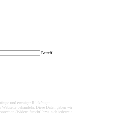
Betreff
nfrage und etwaiger Rückfragen
r Webseite behandeln. Diese Daten geben wir
sprechen (Widerrufsrecht) bzw. sich jederzeit