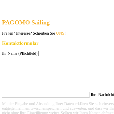
PAGOMO Sailing
Fragen? Interesse? Schreiben Sie
UNS
!
Kontaktformular
Ihr Name (Pflichtfeld)
Ihre Nachrich
Mit der Eingabe und Absendung Ihrer Daten erklären Sie sich einve
entgegennehmen, zwischenspeichern und auswerten, und dass wir Ihn
nicht ohne Ihre Einwilligung weiter. Sollten wir Ihren Namen abfrage