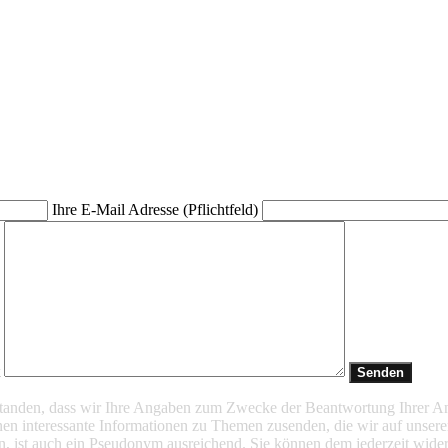
Ihre E-Mail Adresse (Pflichtfeld)
t
rstanden, dass wir Ihre Angaben zum Zwecke der Beantwortung Ihrer A
en interessante Informationen zu Themen zusenden, die wir auf unsere
n, ist auch ein Pseudonym ausreichend. Sie können dem jederzeit wider