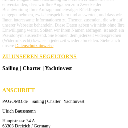
einverstanden, dass wir Ihre Angaben zum Zwecke der
Beantwortung Ihrer Anfrage und etwaiger Rückfragen
entgegennehmen, zwischenspeichern und auswerten, und dass wir
Ihnen interessante Informationen zu Themen zusenden, die wir auf
unserer Webseite behandeln. Diese Daten geben wir nicht ohne Ihre
Einwilligung weiter. Sollten wir Ihren Namen abfragen, ist auch ein
Pseudonym ausreichend. Sie können dem jederzeit widersprechen
(Widerrufsrecht) bzw. sich jederzeit wieder abmelden. Siehe auch
unsere
Datenschutzhinweise
.
ZU UNSEREN SEGELTÖRNS
Sailing | Charter | Yachtinvest
ANSCHRIFT
PAGOMO.de -
Sailing | Charter | Yachtinvest
Ulrich Baussmann
Hauptstrasse 34 A
63303 Dreieich / Germany