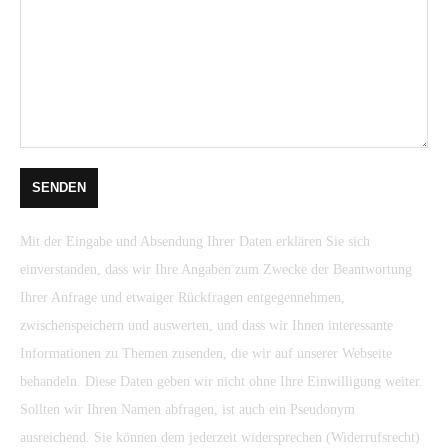
Mit der Eingabe und Absendung Ihrer Daten erklären Sie sich
einverstanden, dass wir Ihre Angaben zum Zwecke der Beantwortung
Ihrer Anfrage und etwaiger Rückfragen entgegennehmen,
zwischenspeichern und auswerten, und dass wir Ihnen interessante
Informationen zu Themen zusenden, die wir auf unserer Webseite
behandeln. Diese Daten geben wir nicht ohne Ihre Einwilligung weiter.
Sollten wir Ihren Namen abfragen, ist auch ein Pseudonym
ausreichend. Sie können dem jederzeit widersprechen (Widerrufsrecht)