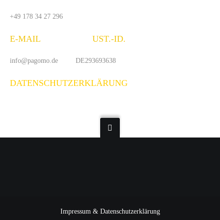
+49 178 34 27 296
E-MAIL UST.-ID.
info@pagomo.de DE293693638
DATENSCHUTZERKLÄRUNG
Impressum & Datenschutzerklärung