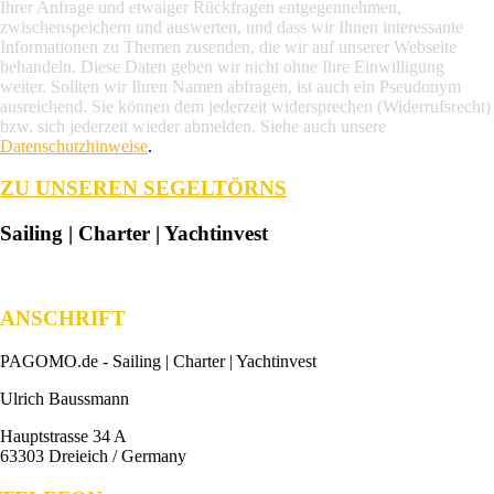
Ihrer Anfrage und etwaiger Rückfragen entgegennehmen,
zwischenspeichern und auswerten, und dass wir Ihnen interessante
Informationen zu Themen zusenden, die wir auf unserer Webseite
behandeln. Diese Daten geben wir nicht ohne Ihre Einwilligung
weiter. Sollten wir Ihren Namen abfragen, ist auch ein Pseudonym
ausreichend. Sie können dem jederzeit widersprechen (Widerrufsrecht)
bzw. sich jederzeit wieder abmelden. Siehe auch unsere
Datenschutzhinweise
.
ZU UNSEREN SEGELTÖRNS
Sailing | Charter | Yachtinvest
ANSCHRIFT
PAGOMO.de -
Sailing | Charter | Yachtinvest
Ulrich Baussmann
Hauptstrasse 34 A
63303 Dreieich / Germany