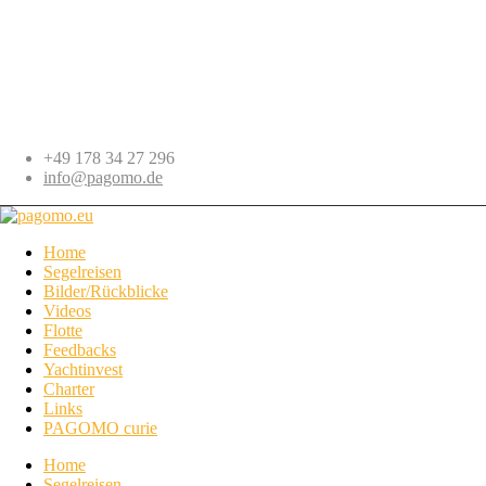
+49 178 34 27 296
info@pagomo.de
Home
Segelreisen
Bilder/Rückblicke
Videos
Flotte
Feedbacks
Yachtinvest
Charter
Links
PAGOMO curie
Home
Segelreisen