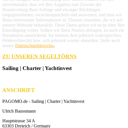
einverstanden, dass wir Ihre Angaben zum Zwecke der
Beantwortung Ihrer Anfrage und etwaiger Rückfragen
entgegennehmen, zwischenspeichern und auswerten, und dass wir
Ihnen interessante Informationen zu Themen zusenden, die wir auf
unserer Webseite behandeln. Diese Daten geben wir nicht ohne Ihre
Einwilligung weiter. Sollten wir Ihren Namen abfragen, ist auch ein
Pseudonym ausreichend. Sie können dem jederzeit widersprechen
(Widerrufsrecht) bzw. sich jederzeit wieder abmelden. Siehe auch
unsere
Datenschutzhinweise
.
ZU UNSEREN SEGELTÖRNS
Sailing | Charter | Yachtinvest
ANSCHRIFT
PAGOMO.de -
Sailing | Charter | Yachtinvest
Ulrich Baussmann
Hauptstrasse 34 A
63303 Dreieich / Germany