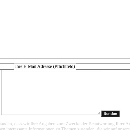
Ihre E-Mail Adresse (Pflichtfeld)
t
rstanden, dass wir Ihre Angaben zum Zwecke der Beantwortung Ihrer A
en interessante Informationen zu Themen zusenden, die wir auf unsere