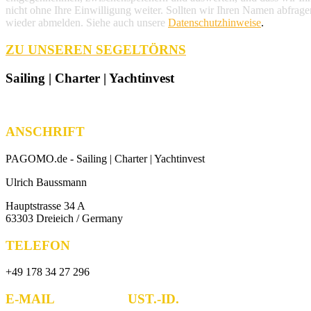
nicht ohne Ihre Einwilligung weiter. Sollten wir Ihren Namen abfrage
wieder abmelden. Siehe auch unsere
Datenschutzhinweise
.
ZU UNSEREN SEGELTÖRNS
Sailing | Charter | Yachtinvest
ANSCHRIFT
PAGOMO.de -
Sailing | Charter | Yachtinvest
Ulrich Baussmann
Hauptstrasse 34 A
63303 Dreieich / Germany
TELEFON
+49 178 34 27 296
E-MAIL UST.-ID.