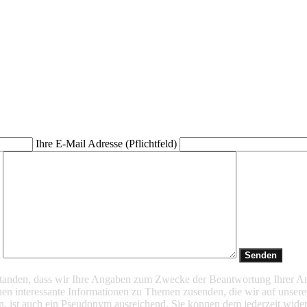
Ihre E-Mail Adresse (Pflichtfeld)
t
rstanden, dass wir Ihre Angaben zum Zwecke der Beantwortung Ihrer A
en interessante Informationen zu Themen zusenden, die wir auf unsere
n, ist auch ein Pseudonym ausreichend. Sie können dem jederzeit wider