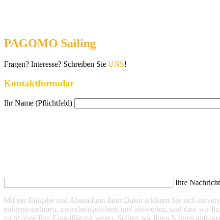
PAGOMO Sailing
Fragen? Interesse? Schreiben Sie
UNS
!
Kontaktformular
Ihr Name (Pflichtfeld)
Ihre Nachrich
Mit der Eingabe und Absendung Ihrer Daten erklären Sie sich einve
entgegennehmen, zwischenspeichern und auswerten, und dass wir Ihn
nicht ohne Ihre Einwilligung weiter. Sollten wir Ihren Namen abfrage