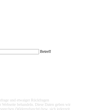
Betreff
nfrage und etwaiger Rückfragen
r Webseite behandeln. Diese Daten geben wir
sprechen (Widerrufsrecht) bzw. sich jederzeit