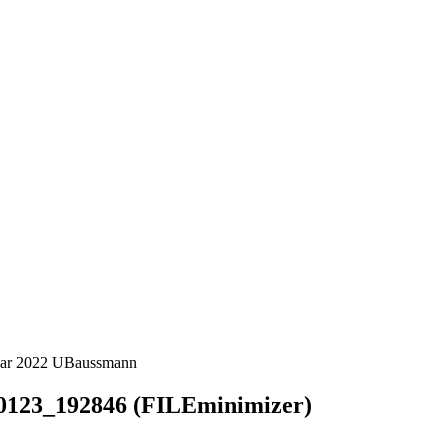
uar 2022
UBaussmann
0123_192846 (FILEminimizer)