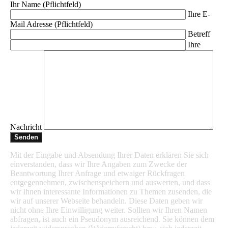
Ihr Name (Pflichtfeld)
Ihre E-
Mail Adresse (Pflichtfeld)
Betreff
Ihre
Nachricht
Mit der Eingabe und Absendung Ihrer Daten erklären Sie sich
einverstanden, dass wir Ihre Angaben zum Zwecke der
Beantwortung Ihrer Anfrage und etwaiger Rückfragen
entgegennehmen, zwischenspeichern und auswerten, und dass
wir Ihnen interessante Informationen zu Themen zusenden, die
wir auf unserer Webseite behandeln. Diese Daten geben wir
nicht ohne Ihre Einwilligung weiter. Sollten wir Ihren Namen
abfragen, ist auch ein Pseudonym ausreichend. Sie können dem