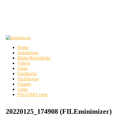
Home
Segelreisen
Bilder/Rückblicke
Videos
Flotte
Feedbacks
Yachtinvest
Charter
Links
PAGOMO curie
20220125_174908 (FILEminimizer)