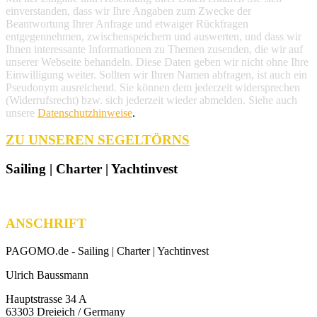
einverstanden, dass wir Ihre Angaben zum Zwecke der
Beantwortung Ihrer Anfrage und etwaiger Rückfragen
entgegennehmen, zwischenspeichern und auswerten, und dass wir
Ihnen interessante Informationen zu Themen zusenden, die wir auf
unserer Webseite behandeln. Diese Daten geben wir nicht ohne Ihre
Einwilligung weiter. Sollten wir Ihren Namen abfragen, ist auch ein
Pseudonym ausreichend. Sie können dem jederzeit widersprechen
(Widerrufsrecht) bzw. sich jederzeit wieder abmelden. Siehe auch
unsere
Datenschutzhinweise
.
ZU UNSEREN SEGELTÖRNS
Sailing | Charter | Yachtinvest
ANSCHRIFT
PAGOMO.de -
Sailing | Charter | Yachtinvest
Ulrich Baussmann
Hauptstrasse 34 A
63303 Dreieich / Germany