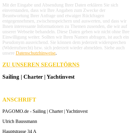
Mit der Eingabe und Absendung Ihrer Daten erklären Sie sich
einverstanden, dass wir Ihre Angaben zum Zwecke der
Beantwortung Ihrer Anfrage und etwaiger Rückfragen
entgegennehmen, zwischenspeichern und auswerten, und dass wir
Ihnen interessante Informationen zu Themen zusenden, die wir auf
unserer Webseite behandeln. Diese Daten geben wir nicht ohne Ihre
Einwilligung weiter. Sollten wir Ihren Namen abfragen, ist auch ein
Pseudonym ausreichend. Sie können dem jederzeit widersprechen
(Widerrufsrecht) bzw. sich jederzeit wieder abmelden. Siehe auch
unsere
Datenschutzhinweise
.
ZU UNSEREN SEGELTÖRNS
Sailing | Charter | Yachtinvest
ANSCHRIFT
PAGOMO.de -
Sailing | Charter | Yachtinvest
Ulrich Baussmann
Hauptstrasse 34 A