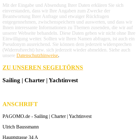
Mit der Eingabe und Absendung Ihrer Daten erklären Sie sich
einverstanden, dass wir Ihre Angaben zum Zwecke der
Beantwortung Ihrer Anfrage und etwaiger Rückfragen
entgegennehmen, zwischenspeichern und auswerten, und dass wir
Ihnen interessante Informationen zu Themen zusenden, die wir auf
unserer Webseite behandeln. Diese Daten geben wir nicht ohne Ihre
Einwilligung weiter. Sollten wir Ihren Namen abfragen, ist auch ein
Pseudonym ausreichend. Sie können dem jederzeit widersprechen
(Widerrufsrecht) bzw. sich jederzeit wieder abmelden. Siehe auch
unsere
Datenschutzhinweise
.
ZU UNSEREN SEGELTÖRNS
Sailing | Charter | Yachtinvest
ANSCHRIFT
PAGOMO.de -
Sailing | Charter | Yachtinvest
Ulrich Baussmann
Hauptstrasse 34 A