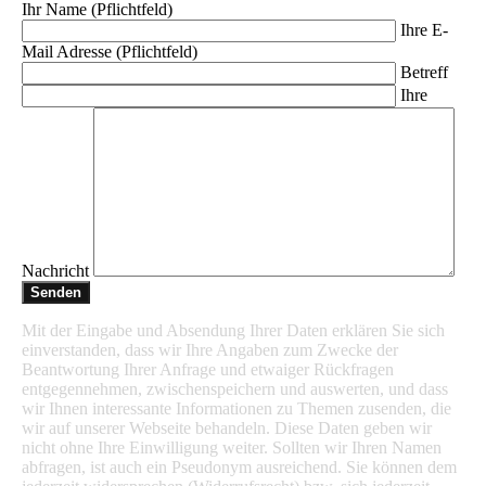
Ihr Name (Pflichtfeld)
Ihre E-
Mail Adresse (Pflichtfeld)
Betreff
Ihre
Nachricht
Mit der Eingabe und Absendung Ihrer Daten erklären Sie sich
einverstanden, dass wir Ihre Angaben zum Zwecke der
Beantwortung Ihrer Anfrage und etwaiger Rückfragen
entgegennehmen, zwischenspeichern und auswerten, und dass
wir Ihnen interessante Informationen zu Themen zusenden, die
wir auf unserer Webseite behandeln. Diese Daten geben wir
nicht ohne Ihre Einwilligung weiter. Sollten wir Ihren Namen
abfragen, ist auch ein Pseudonym ausreichend. Sie können dem