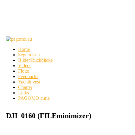
Home
Segelreisen
Bilder/Rückblicke
Videos
Flotte
Feedbacks
Yachtinvest
Charter
Links
PAGOMO curie
DJI_0160 (FILEminimizer)