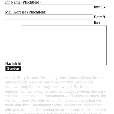
Ihr Name (Pflichtfeld)
Ihre E-
Mail Adresse (Pflichtfeld)
Betreff
Ihre
Nachricht
Mit der Eingabe und Absendung Ihrer Daten erklären Sie sich
einverstanden, dass wir Ihre Angaben zum Zwecke der
Beantwortung Ihrer Anfrage und etwaiger Rückfragen
entgegennehmen, zwischenspeichern und auswerten, und dass
wir Ihnen interessante Informationen zu Themen zusenden, die
wir auf unserer Webseite behandeln. Diese Daten geben wir
nicht ohne Ihre Einwilligung weiter. Sollten wir Ihren Namen
abfragen, ist auch ein Pseudonym ausreichend. Sie können dem