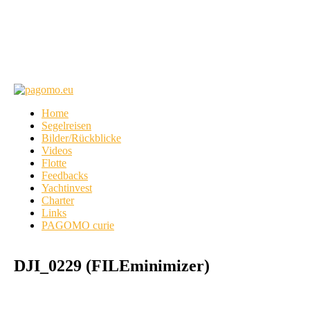
Home
Segelreisen
Bilder/Rückblicke
Videos
Flotte
Feedbacks
Yachtinvest
Charter
Links
PAGOMO curie
DJI_0229 (FILEminimizer)