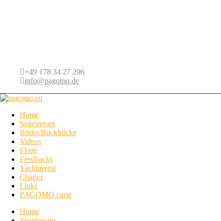
+49 178 34 27 296
info@pagomo.de
Home
Segelreisen
Bilder/Rückblicke
Videos
Flotte
Feedbacks
Yachtinvest
Charter
Links
PAGOMO curie
Home
Segelreisen