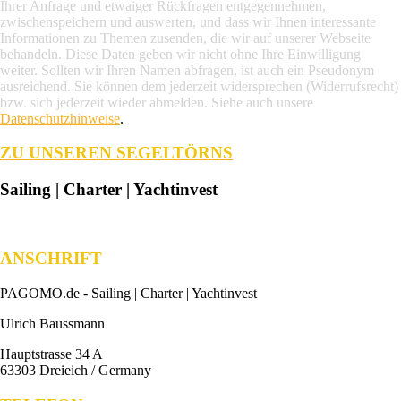
Ihrer Anfrage und etwaiger Rückfragen entgegennehmen,
zwischenspeichern und auswerten, und dass wir Ihnen interessante
Informationen zu Themen zusenden, die wir auf unserer Webseite
behandeln. Diese Daten geben wir nicht ohne Ihre Einwilligung
weiter. Sollten wir Ihren Namen abfragen, ist auch ein Pseudonym
ausreichend. Sie können dem jederzeit widersprechen (Widerrufsrecht)
bzw. sich jederzeit wieder abmelden. Siehe auch unsere
Datenschutzhinweise
.
ZU UNSEREN SEGELTÖRNS
Sailing | Charter | Yachtinvest
ANSCHRIFT
PAGOMO.de -
Sailing | Charter | Yachtinvest
Ulrich Baussmann
Hauptstrasse 34 A
63303 Dreieich / Germany