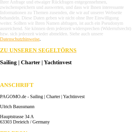
Ihrer Anfrage und etwaiger Rückfragen entgegennehmen,
zwischenspeichern und auswerten, und dass wir Ihnen interessante
Informationen zu Themen zusenden, die wir auf unserer Webseite
behandeln. Diese Daten geben wir nicht ohne Ihre Einwilligung
weiter. Sollten wir Ihren Namen abfragen, ist auch ein Pseudonym
ausreichend. Sie können dem jederzeit widersprechen (Widerrufsrecht)
bzw. sich jederzeit wieder abmelden. Siehe auch unsere
Datenschutzhinweise
.
ZU UNSEREN SEGELTÖRNS
Sailing | Charter | Yachtinvest
ANSCHRIFT
PAGOMO.de -
Sailing | Charter | Yachtinvest
Ulrich Baussmann
Hauptstrasse 34 A
63303 Dreieich / Germany