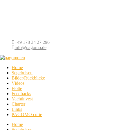
+49 178 34 27 296
info@pagomo.de
Home
Segelreisen
Bilder/Rückblicke
Videos
Flotte
Feedbacks
Yachtinvest
Charter
Links
PAGOMO curie
Home
Segelreisen