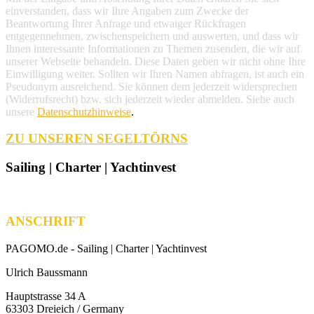
einverstanden, dass wir Ihre Angaben zum Zwecke der
Beantwortung Ihrer Anfrage und etwaiger Rückfragen
entgegennehmen, zwischenspeichern und auswerten, und dass wir
Ihnen interessante Informationen zu Themen zusenden, die wir auf
unserer Webseite behandeln. Diese Daten geben wir nicht ohne Ihre
Einwilligung weiter. Sollten wir Ihren Namen abfragen, ist auch ein
Pseudonym ausreichend. Sie können dem jederzeit widersprechen
(Widerrufsrecht) bzw. sich jederzeit wieder abmelden. Siehe auch
unsere
Datenschutzhinweise
.
ZU UNSEREN SEGELTÖRNS
Sailing | Charter | Yachtinvest
ANSCHRIFT
PAGOMO.de -
Sailing | Charter | Yachtinvest
Ulrich Baussmann
Hauptstrasse 34 A
63303 Dreieich / Germany