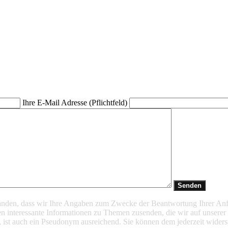
Ihre E-Mail Adresse (Pflichtfeld)
standen, dass wir Ihre Angaben zum Zwecke der Beantwortung Ihrer An
 interessante Informationen zu Themen zusenden, die wir auf unserer
, ist auch ein Pseudonym ausreichend. Sie können dem jederzeit widersp