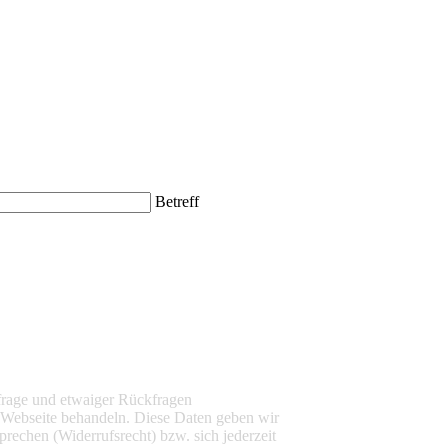
Betreff
frage und etwaiger Rückfragen
 Webseite behandeln. Diese Daten geben wir
rechen (Widerrufsrecht) bzw. sich jederzeit