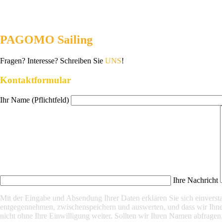
PAGOMO Sailing
Fragen? Interesse? Schreiben Sie
UNS
!
Kontaktformular
Ihr Name (Pflichtfeld)
Ihre Nachricht
Mit der Eingabe und Absendung Ihrer Daten erklären Sie sich einver
entgegennehmen, zwischenspeichern und auswerten, und dass wir Ihnen
nicht ohne Ihre Einwilligung weiter. Sollten wir Ihren Namen abfragen