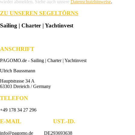
wieder abmelden. Siehe auch unsere
Datenschutzhinweise
.
ZU UNSEREN SEGELTÖRNS
Sailing | Charter | Yachtinvest
ANSCHRIFT
PAGOMO.de -
Sailing | Charter | Yachtinvest
Ulrich Baussmann
Hauptstrasse 34 A
63303 Dreieich / Germany
TELEFON
+49 178 34 27 296
E-MAIL UST.-ID.
info@pagomo.de DE293693638