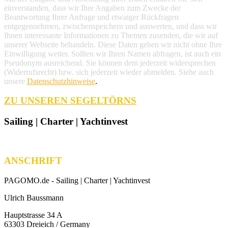
einverstanden, dass wir Ihre Angaben zum Zwecke der
Beantwortung Ihrer Anfrage und etwaiger Rückfragen
entgegennehmen, zwischenspeichern und auswerten, und dass wir
Ihnen interessante Informationen zu Themen zusenden, die wir auf
unserer Webseite behandeln. Diese Daten geben wir nicht ohne Ihre
Einwilligung weiter. Sollten wir Ihren Namen abfragen, ist auch ein
Pseudonym ausreichend. Sie können dem jederzeit widersprechen
(Widerrufsrecht) bzw. sich jederzeit wieder abmelden. Siehe auch
unsere
Datenschutzhinweise
.
ZU UNSEREN SEGELTÖRNS
Sailing | Charter | Yachtinvest
ANSCHRIFT
PAGOMO.de -
Sailing | Charter | Yachtinvest
Ulrich Baussmann
Hauptstrasse 34 A
63303 Dreieich / Germany