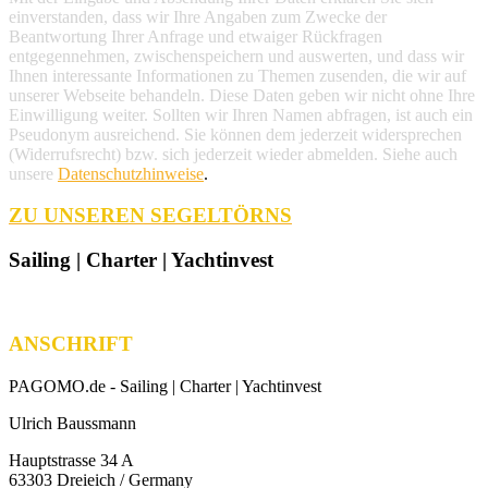
einverstanden, dass wir Ihre Angaben zum Zwecke der
Beantwortung Ihrer Anfrage und etwaiger Rückfragen
entgegennehmen, zwischenspeichern und auswerten, und dass wir
Ihnen interessante Informationen zu Themen zusenden, die wir auf
unserer Webseite behandeln. Diese Daten geben wir nicht ohne Ihre
Einwilligung weiter. Sollten wir Ihren Namen abfragen, ist auch ein
Pseudonym ausreichend. Sie können dem jederzeit widersprechen
(Widerrufsrecht) bzw. sich jederzeit wieder abmelden. Siehe auch
unsere
Datenschutzhinweise
.
ZU UNSEREN SEGELTÖRNS
Sailing | Charter | Yachtinvest
ANSCHRIFT
PAGOMO.de -
Sailing | Charter | Yachtinvest
Ulrich Baussmann
Hauptstrasse 34 A
63303 Dreieich / Germany