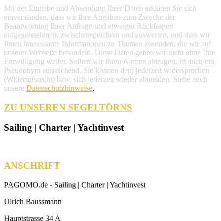
Mit der Eingabe und Absendung Ihrer Daten erklären Sie sich
einverstanden, dass wir Ihre Angaben zum Zwecke der
Beantwortung Ihrer Anfrage und etwaiger Rückfragen
entgegennehmen, zwischenspeichern und auswerten, und dass wir
Ihnen interessante Informationen zu Themen zusenden, die wir auf
unserer Webseite behandeln. Diese Daten geben wir nicht ohne Ihre
Einwilligung weiter. Sollten wir Ihren Namen abfragen, ist auch ein
Pseudonym ausreichend. Sie können dem jederzeit widersprechen
(Widerrufsrecht) bzw. sich jederzeit wieder abmelden. Siehe auch
unsere
Datenschutzhinweise
.
ZU UNSEREN SEGELTÖRNS
Sailing | Charter | Yachtinvest
ANSCHRIFT
PAGOMO.de -
Sailing | Charter | Yachtinvest
Ulrich Baussmann
Hauptstrasse 34 A