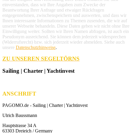
einverstanden, dass wir Ihre Angaben zum Zwecke der
Beantwortung Ihrer Anfrage und etwaiger Rückfragen
entgegennehmen, zwischenspeichern und auswerten, und dass wir
Ihnen interessante Informationen zu Themen zusenden, die wir auf
unserer Webseite behandeln. Diese Daten geben wir nicht ohne Ihre
Einwilligung weiter. Sollten wir Ihren Namen abfragen, ist auch ein
Pseudonym ausreichend. Sie können dem jederzeit widersprechen
(Widerrufsrecht) bzw. sich jederzeit wieder abmelden. Siehe auch
unsere
Datenschutzhinweise
.
ZU UNSEREN SEGELTÖRNS
Sailing | Charter | Yachtinvest
ANSCHRIFT
PAGOMO.de -
Sailing | Charter | Yachtinvest
Ulrich Baussmann
Hauptstrasse 34 A
63303 Dreieich / Germany