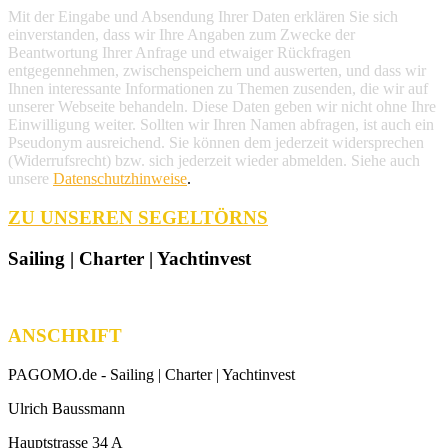
Mit der Eingabe und Absendung Ihrer Daten erklären Sie sich
einverstanden, dass wir Ihre Angaben zum Zwecke der
Beantwortung Ihrer Anfrage und etwaiger Rückfragen
entgegennehmen, zwischenspeichern und auswerten, und dass wir
Ihnen interessante Informationen zu Themen zusenden, die wir auf
unserer Webseite behandeln. Diese Daten geben wir nicht ohne Ihre
Einwilligung weiter. Sollten wir Ihren Namen abfragen, ist auch ein
Pseudonym ausreichend. Sie können dem jederzeit widersprechen
(Widerrufsrecht) bzw. sich jederzeit wieder abmelden. Siehe auch
unsere
Datenschutzhinweise
.
ZU UNSEREN SEGELTÖRNS
Sailing | Charter | Yachtinvest
ANSCHRIFT
PAGOMO.de -
Sailing | Charter | Yachtinvest
Ulrich Baussmann
Hauptstrasse 34 A