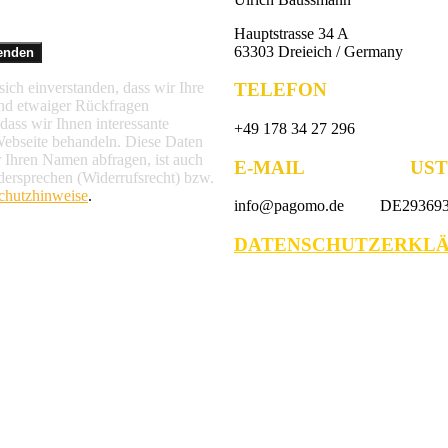
Hauptstrasse 34 A
63303 Dreieich / Germany
TELEFON
ich einverstanden, dass wir Ihre
nd etwaiger Rückfragen
ass wir Ihnen interessante
+49 178 34 27 296
Webseite behandeln. Diese Daten
r Ihren Namen abfragen, ist auch
E-MAIL UST.-
dersprechen (Widerrufsrecht) bzw.
chutzhinweise
.
info@pagomo.de DE293693
DATENSCHUTZERKL