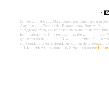
Mit der Eingabe und Absendung Ihrer Daten erklären Sie s
Angaben zum Zwecke der Beantwortung Ihrer Anfrage u
entgegennehmen, zwischenspeichern und auswerten, und d
Informationen zu Themen zusenden, die wir auf unserer 
geben wir nicht ohne Ihre Einwilligung weiter. Sollten wi
ein Pseudonym ausreichend. Sie können dem jederzeit wi
sich jederzeit wieder abmelden. Siehe auch unsere
Datens