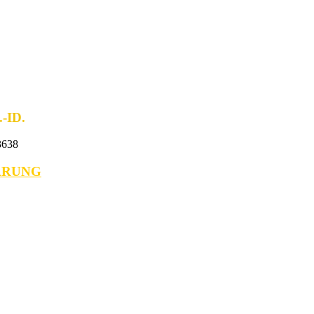
ID.
638
ÄRUNG