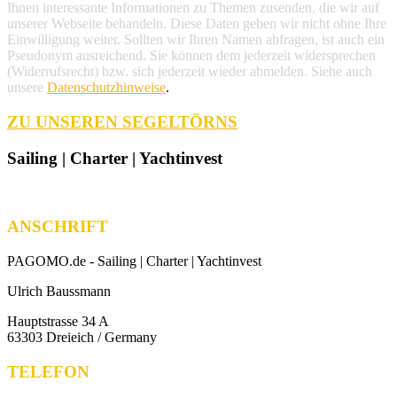
Ihnen interessante Informationen zu Themen zusenden, die wir auf
unserer Webseite behandeln. Diese Daten geben wir nicht ohne Ihre
Einwilligung weiter. Sollten wir Ihren Namen abfragen, ist auch ein
Pseudonym ausreichend. Sie können dem jederzeit widersprechen
(Widerrufsrecht) bzw. sich jederzeit wieder abmelden. Siehe auch
unsere
Datenschutzhinweise
.
ZU UNSEREN SEGELTÖRNS
Sailing | Charter | Yachtinvest
ANSCHRIFT
PAGOMO.de -
Sailing | Charter | Yachtinvest
Ulrich Baussmann
Hauptstrasse 34 A
63303 Dreieich / Germany
TELEFON