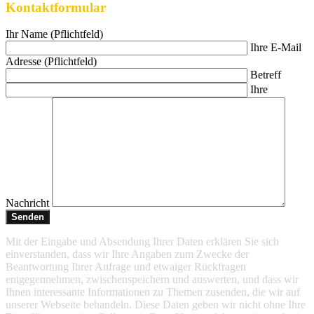
Kontaktformular
Ihr Name (Pflichtfeld)
Ihre E-Mail
Adresse (Pflichtfeld)
Betreff
Ihre
Nachricht
Mit der Eingabe und Absendung Ihrer Daten erklären Sie sich
einverstanden, dass wir Ihre Angaben zum Zwecke der
Beantwortung Ihrer Anfrage und etwaiger Rückfragen
entgegennehmen, zwischenspeichern und auswerten, und dass wir
Ihnen interessante Informationen zu Themen zusenden, die wir auf
unserer Webseite behandeln. Diese Daten geben wir nicht ohne Ihre