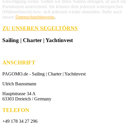
Einwilligung weiter. Sollten wir Ihren Namen abfragen, ist auch ein
Pseudonym ausreichend. Sie können dem jederzeit widersprechen
(Widerrufsrecht) bzw. sich jederzeit wieder abmelden. Siehe auch
unsere
Datenschutzhinweise
.
ZU UNSEREN SEGELTÖRNS
Sailing | Charter | Yachtinvest
ANSCHRIFT
PAGOMO.de -
Sailing | Charter | Yachtinvest
Ulrich Baussmann
Hauptstrasse 34 A
63303 Dreieich / Germany
TELEFON
+49 178 34 27 296