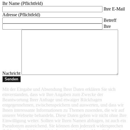
Ihr Name (Pflichtfeld)
Ihre E-Mail
Adresse (Pflichtfeld)
Betreff
Ihre
Nachricht
Mit der Eingabe und Absendung Ihrer Daten erklären Sie sich
einverstanden, dass wir Ihre Angaben zum Zwecke der
Beantwortung Ihrer Anfrage und etwaiger Rückfragen
entgegennehmen, zwischenspeichern und auswerten, und dass wir
Ihnen interessante Informationen zu Themen zusenden, die wir auf
unserer Webseite behandeln. Diese Daten geben wir nicht ohne Ihre
Einwilligung weiter. Sollten wir Ihren Namen abfragen, ist auch ein
Pseudonym ausreichend. Sie können dem jederzeit widersprechen