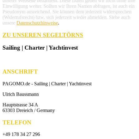
unserer Webseite behandeln. Diese Daten geben wir nicht ohne Ihre
Einwilligung weiter. Sollten wir Ihren Namen abfragen, ist auch ein
Pseudonym ausreichend. Sie können dem jederzeit widersprechen
(Widerrufsrecht) bzw. sich jederzeit wieder abmelden. Siehe auch
unsere
Datenschutzhinweise
.
ZU UNSEREN SEGELTÖRNS
Sailing | Charter | Yachtinvest
ANSCHRIFT
PAGOMO.de -
Sailing | Charter | Yachtinvest
Ulrich Baussmann
Hauptstrasse 34 A
63303 Dreieich / Germany
TELEFON
+49 178 34 27 296