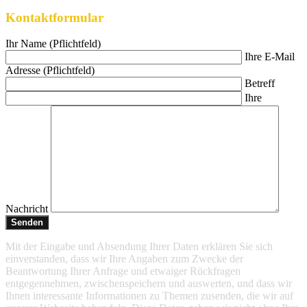
Kontaktformular
Ihr Name (Pflichtfeld)
Ihre E-Mail
Adresse (Pflichtfeld)
Betreff
Ihre
Nachricht
Mit der Eingabe und Absendung Ihrer Daten erklären Sie sich
einverstanden, dass wir Ihre Angaben zum Zwecke der
Beantwortung Ihrer Anfrage und etwaiger Rückfragen
entgegennehmen, zwischenspeichern und auswerten, und dass wir
Ihnen interessante Informationen zu Themen zusenden, die wir auf