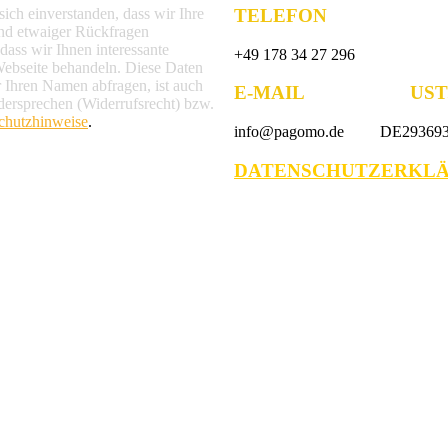
TELEFON
ich einverstanden, dass wir Ihre
nd etwaiger Rückfragen
ass wir Ihnen interessante
+49 178 34 27 296
Webseite behandeln. Diese Daten
r Ihren Namen abfragen, ist auch
E-MAIL UST.-
dersprechen (Widerrufsrecht) bzw.
chutzhinweise
.
info@pagomo.de DE293693
DATENSCHUTZERKL