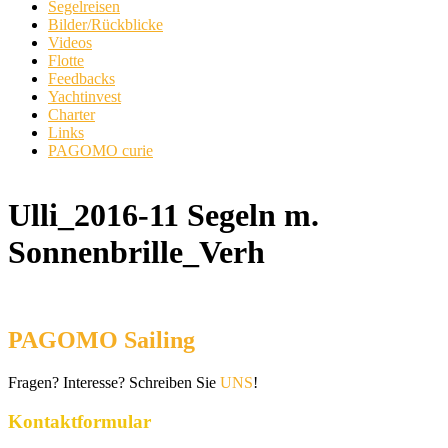
Segelreisen
Bilder/Rückblicke
Videos
Flotte
Feedbacks
Yachtinvest
Charter
Links
PAGOMO curie
Ulli_2016-11 Segeln m.
Sonnenbrille_Verh
PAGOMO Sailing
Fragen? Interesse? Schreiben Sie
UNS
!
Kontaktformular