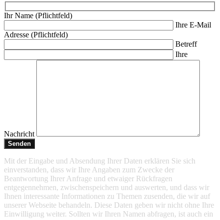
Ihr Name (Pflichtfeld)
Ihre E-Mail
Adresse (Pflichtfeld)
Betreff
Ihre
Nachricht
Mit der Eingabe und Absendung Ihrer Daten erklären Sie sich
einverstanden, dass wir Ihre Angaben zum Zwecke der
Beantwortung Ihrer Anfrage und etwaiger Rückfragen
entgegennehmen, zwischenspeichern und auswerten, und dass wir
Ihnen interessante Informationen zu Themen zusenden, die wir auf
unserer Webseite behandeln. Diese Daten geben wir nicht ohne Ihre
Einwilligung weiter. Sollten wir Ihren Namen abfragen, ist auch ein