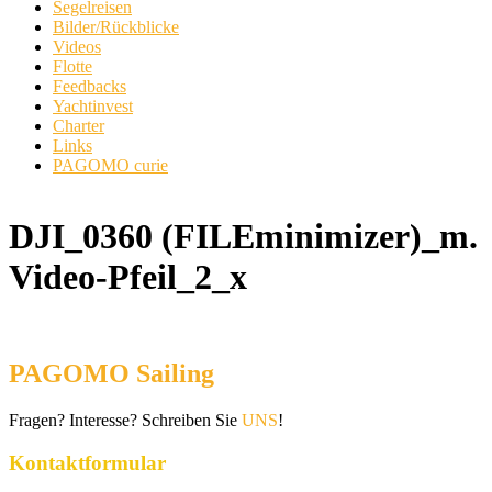
Segelreisen
Bilder/Rückblicke
Videos
Flotte
Feedbacks
Yachtinvest
Charter
Links
PAGOMO curie
DJI_0360 (FILEminimizer)_m.
Video-Pfeil_2_x
PAGOMO Sailing
Fragen? Interesse? Schreiben Sie
UNS
!
Kontaktformular