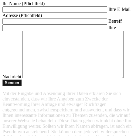
Ihr Name (Pflichtfeld)
Ihre E-Mail
Adresse (Pflichtfeld)
Betreff
Ihre
Nachricht
Mit der Eingabe und Absendung Ihrer Daten erklären Sie sich
einverstanden, dass wir Ihre Angaben zum Zwecke der
Beantwortung Ihrer Anfrage und etwaiger Rückfragen
entgegennehmen, zwischenspeichern und auswerten, und dass wir
Ihnen interessante Informationen zu Themen zusenden, die wir auf
unserer Webseite behandeln. Diese Daten geben wir nicht ohne Ihre
Einwilligung weiter. Sollten wir Ihren Namen abfragen, ist auch ein
Pseudonym ausreichend. Sie können dem jederzeit widersprechen