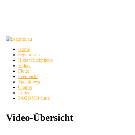
Home
Segelreisen
Bilder/Rückblicke
Videos
Flotte
Feedbacks
Yachtinvest
Charter
Links
PAGOMO curie
Video-Übersicht