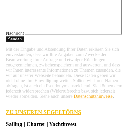
Nachricht
Mit der Eingabe und Absendung Ihrer Daten erklären Sie sich
einverstanden, dass wir Ihre Angaben zum Zwecke der
Beantwortung Ihrer Anfrage und etwaiger Rückfragen
entgegennehmen, zwischenspeichern und auswerten, und dass
wir Ihnen interessante Informationen zu Themen zusenden, die
wir auf unserer Webseite behandeln. Diese Daten geben wir
nicht ohne Ihre Einwilligung weiter. Sollten wir Ihren Namen
abfragen, ist auch ein Pseudonym ausreichend. Sie können dem
jederzeit widersprechen (Widerrufsrecht) bzw. sich jederzeit
wieder abmelden. Siehe auch unsere
Datenschutzhinweise
.
ZU UNSEREN SEGELTÖRNS
Sailing | Charter | Yachtinvest